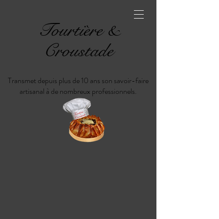
Tourtière &
Croustade
Transmet depuis plus de 10 ans son savoir-faire
artisanal à de nombreux professionnels.