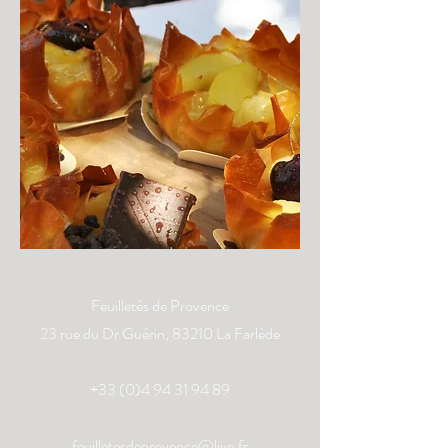
Feuilletés de Provence
23 rue du Dr Guérin, 83210 La Farlède
+33 (0)4 94 31 94 89
feuilletesdeprovence@live.fr