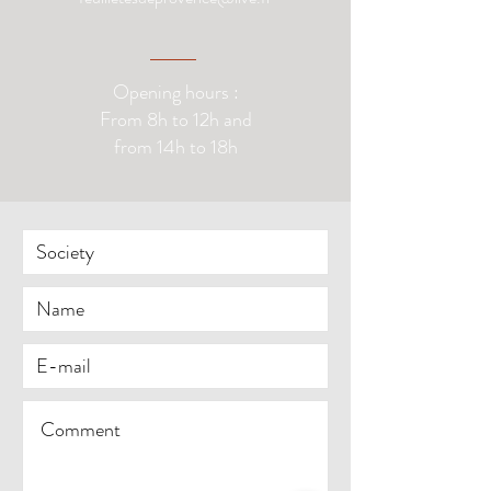
Opening hours :
From 8h to 12h and
from 14h to 18h